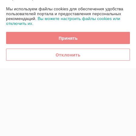
Мы используем файлы cookies для обеспечения удобства
Доставка и оплата
пользователей портала и предоставления персональных
рекомендаций.
Вы можете настроить файлы cookies или
отключить их.
График работы
Принять
Полная версия сайта
Политика обработки cookies
Отклонить
Сайт создан на платформе Deal.by
Информация для покупателя
Юридическое лицо:
Общество с ограниченной ответственностью
"СтирексГрупп"
220075, г. Минск, пр-т Партизанский 174/14, каб. 28
Регистрационный номер ЕГР: 692109392