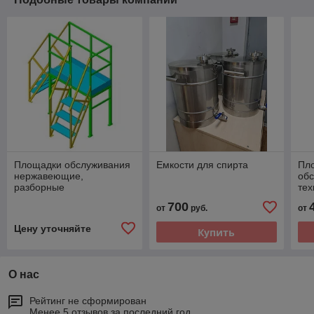
Площадки обслуживания
Емкости для спирта
Пл
нержавеющие,
об
разборные
тех
об
700
от
руб.
от
Цену уточняйте
Купить
О нас
Рейтинг не сформирован
Менее 5 отзывов за последний год