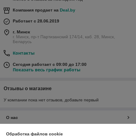
Компания продает на
Deal.by
Работает с 28.06.2019
г. Минск
г. Минск, пр-т Партизанский 174/14, каб. 28, Минск,
Беларусь
Контакты
Сегодня работает с 09:00 до 17:00
Показать весь график работы
Отзывы о магазине
У компании пока нет отзывов, добавьте первый
О нас
Контакты
Обработка файлов cookie