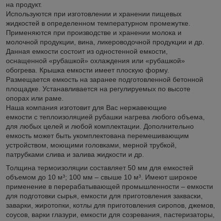
на продукт.
Используются при изготовлении и хранении пищевых
жидкостей в определенном температурном промежутке.
Применяются при производстве и хранении молока и
молочной продукции, вина, ликероводочной продукции и др.
Данная емкости состоит из одностенной емкости,
оснащенной «рубашкой» охлаждения или «рубашкой»
обогрева. Крышка емкости имеет плоскую форму.
Размещается емкость на заранее подготовленной бетонной
площадке. Устанавливается на регулируемых по высоте
опорах или раме.
Наша компания изготовит для Вас нержавеющие
емкости с теплоизоляцией рубашки нагрева любого объема,
для любых целей и любой комплектации. Дополнительно
емкость может быть укомплектована перемешивающим
устройством, моющими головками, мерной трубкой,
патрубками слива и залива жидкости и др.
Толщина термоизоляции составляет 50 мм для емкостей
объемом до 10 м³; 100 мм – свыше 10 м³. Имеют широкое
применение в перерабатывающей промышленности – емкости
для подготовки сырья, емкости для приготовления закваски,
заварки, жиротопки, котлы для приготовления сиропов, джемов,
соусов, варки глазури, емкости для созревания, пастеризаторы,