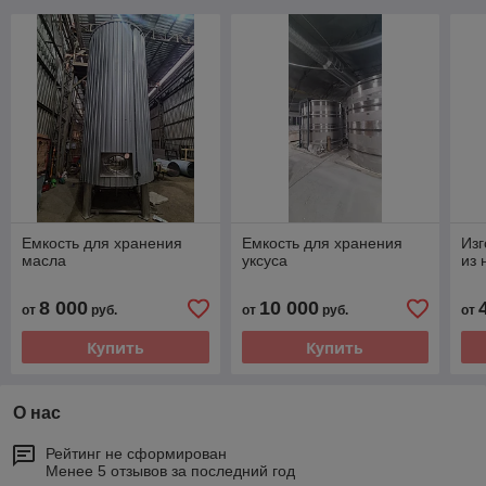
Емкость для хранения
Емкость для хранения
Изг
масла
уксуса
из
8 000
10 000
от
руб.
от
руб.
от
Купить
Купить
О нас
Рейтинг не сформирован
Менее 5 отзывов за последний год